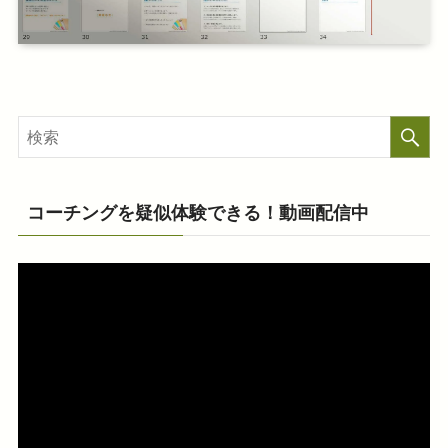
コーチングを疑似体験できる！動画配信中
動
画
プ
レ
ー
ヤ
ー