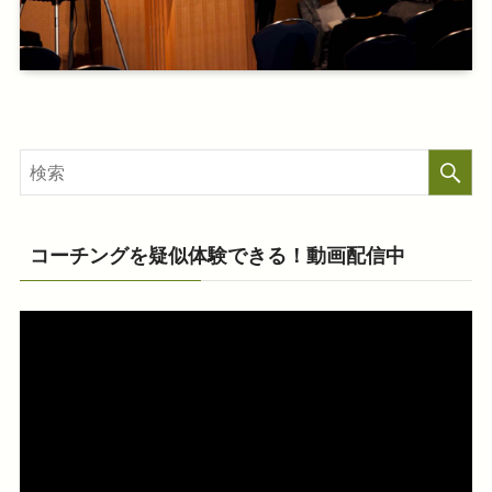
コーチングを疑似体験できる！動画配信中
動
画
プ
レ
ー
ヤ
ー