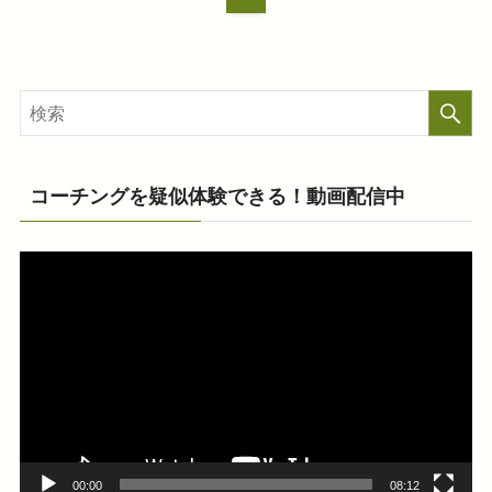
コーチングを疑似体験できる！動画配信中
動
画
プ
レ
ー
ヤ
ー
00:00
08:12