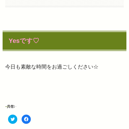
Yesです♡
今日も素敵な時間をお過ごしください☆
共有:
ク
F
リ
a
ッ
c
ク
e