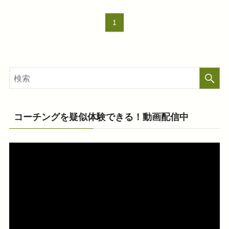
1
コーチングを疑似体験できる！動画配信中
動
画
プ
レ
ー
ヤ
ー