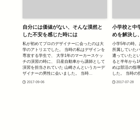
自分には価値がない、そんな漠然と
小学校と中
した不安を感じた時には
めを解決し
私が初めてプロのデザイナーに会ったのは大
小学5年の時。
学のアトリエでした。 当時の私はデザインを
所属していたバ
専攻する学生で、 大学1年のマーカースケッ
遭っていたとい
チの演習の時に、 日産自動車から講師として
ると半年から1
演習を担当されていた 山崎さんというカーデ
めは部活の指
ザイナーの男性に会いました。 当時...
した。 当時の
2017-09-06
2017-07-28