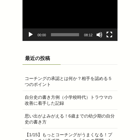
プ
レ
ー
ヤ
ー
00:00
08:12
最近の投稿
コーチングの承認とは何か？相手を認める５
つのポイント
自分史の書き方例（小学校時代）トラウマの
改善に着手した記録
思い出がよみがえる！6歳までの幼少期の自分
史の書き方
【1/15】もっとコーチングがうまくなる！プ