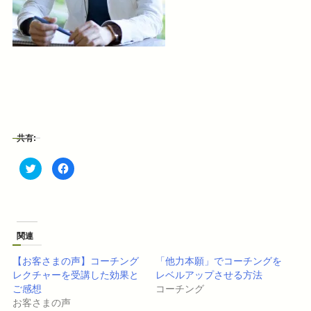
共有:
ク
F
リ
a
ッ
c
ク
e
し
b
て
o
T
o
w
k
i
で
関連
t
共
t
有
e
す
【お客さまの声】コーチング
「他力本願」でコーチングを
r
る
で
に
レクチャーを受講した効果と
レベルアップさせる方法
共
は
ご感想
コーチング
有
ク
(
リ
お客さまの声
新
ッ