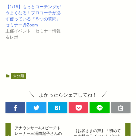
し
ク
い
し
【1/15】もっとコーチングが
ウ
て
うまくなる！プロコーチが必
ィ
く
ン
だ
ず使っている『５つの質問』
ド
さ
ウ
い
セミナー@Zoom
で
(
主催イベント・セミナー情報
開
新
き
し
＆レポ
ま
い
す
ウ
)
ィ
ン
ド
ウ
で
開
き
ま
す
未分類
)
よかったらシェアしてね！
アナウンサー&スピーチト
【お客さまの声】「初めて
レーナー三浦由起子さんの