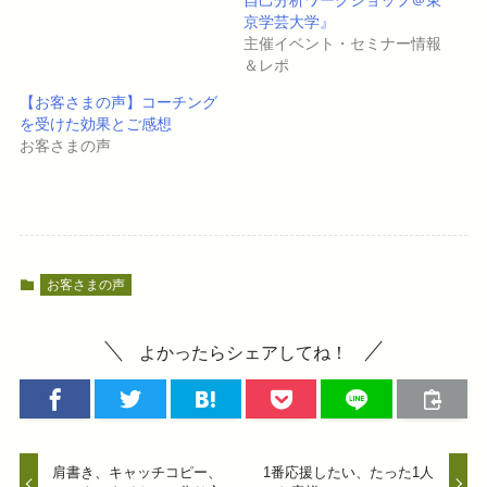
自己分析ワークショップ＠東
有
ク
(
リ
京学芸大学』
新
ッ
し
ク
主催イベント・セミナー情報
い
し
＆レポ
ウ
て
ィ
く
ン
だ
【お客さまの声】コーチング
ド
さ
ウ
い
を受けた効果とご感想
で
(
お客さまの声
開
新
き
し
ま
い
す
ウ
)
ィ
ン
ド
ウ
で
開
き
お客さまの声
ま
す
)
よかったらシェアしてね！
肩書き、キャッチコピー、
1番応援したい、たった1人