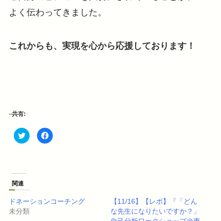
よく伝わってきました。
これからも、実現を心から応援しております！
共有:
ク
F
リ
a
ッ
c
ク
e
し
b
て
o
T
o
w
k
i
で
関連
t
共
t
有
e
す
ドネーションコーチング
【11/16】【レポ】『「どん
r
る
で
に
未分類
な先生になりたいですか？」
共
は