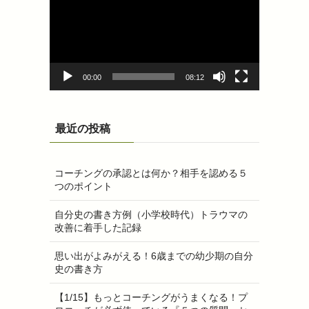
プ
レ
ー
ヤ
ー
00:00
08:12
最近の投稿
コーチングの承認とは何か？相手を認める５
つのポイント
自分史の書き方例（小学校時代）トラウマの
改善に着手した記録
思い出がよみがえる！6歳までの幼少期の自分
史の書き方
【1/15】もっとコーチングがうまくなる！プ