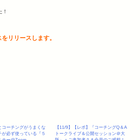
た！
スをリリースします。
っとコーチングがうまくな
【11/9】【レポ】『コーチングQ＆A
チが必ず使っている『５
トークライブ＆公開セッション＠大
ナー@Zoom
阪』＋ご参加者さま全員のご感想！