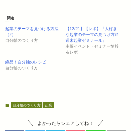
し
b
て
o
T
o
w
k
i
で
関連
t
共
t
有
e
す
起業のテーマを見つける方法
【12/21】【レポ】『大好き
r
る
で
に
（2）
な起業のテーマの見つけ方＠
共
は
自分軸のつくり方
週末起業ゼミナール』
有
ク
(
リ
主催イベント・セミナー情報
新
ッ
し
ク
＆レポ
い
し
ウ
て
絶品！自分軸のレシピ
ィ
く
ン
だ
自分軸のつくり方
ド
さ
ウ
い
で
(
開
新
き
し
ま
い
す
ウ
)
ィ
ン
ド
ウ
自分軸のつくり方
起業
で
開
き
ま
す
よかったらシェアしてね！
)