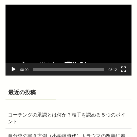
動
画
プ
レ
ー
ヤ
ー
00:00
08:12
最近の投稿
コーチングの承認とは何か？相手を認める５つのポイ
ント
自分史の書き方例（小学校時代）トラウマの改善に着